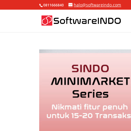
halo@softwareindo.com
0811666840