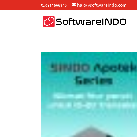
halo@softwareindo.com
0811666840