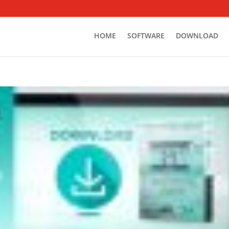
HOME
SOFTWARE
DOWNLOAD