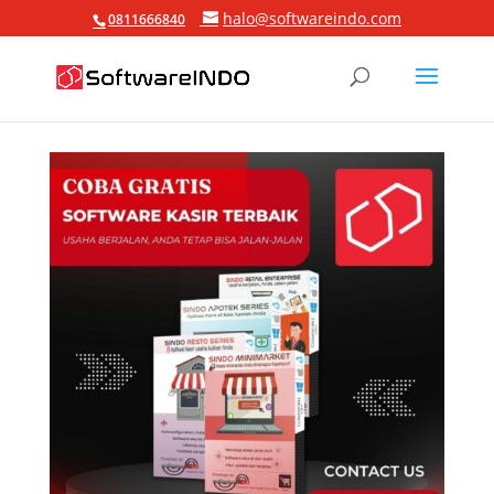
halo@softwareindo.com
0811666840