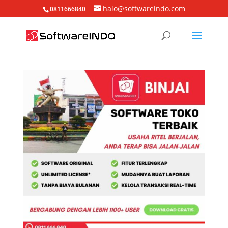
halo@softwareindo.com
0811666840